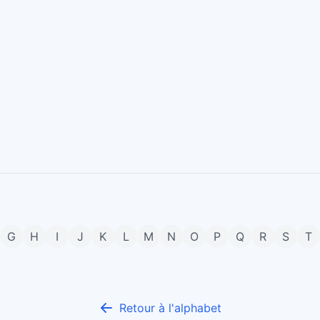
G
H
I
J
K
L
M
N
O
P
Q
R
S
T
Retour à l'alphabet