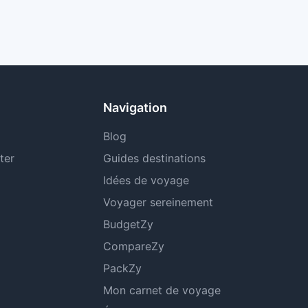
Navigation
Blog
ter
Guides destinations
Idées de voyage
Voyager sereinement
BudgetZy
CompareZy
PackZy
Mon carnet de voyage