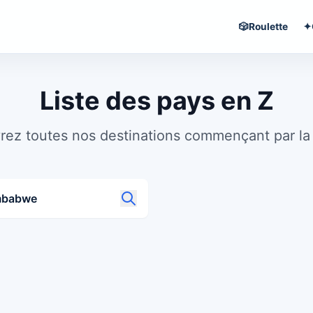
🎲
Roulette
✦
Liste des pays en Z
ez toutes nos destinations commençant par la 
mbabwe