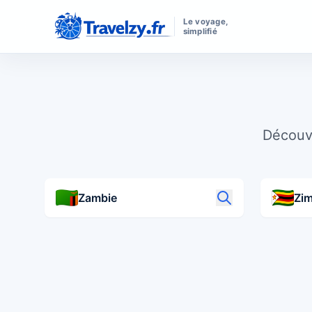
Le voyage,
simplifié
Découvr
Zambie
Zi