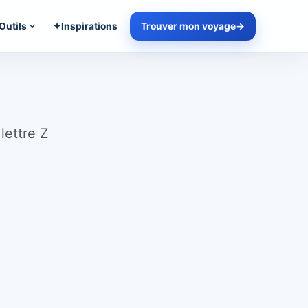
Outils
✦
Inspirations
Trouver mon voyage
→
lettre Z