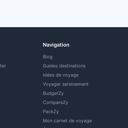
Navigation
Blog
ter
Guides destinations
Idées de voyage
Voyager sereinement
BudgetZy
CompareZy
PackZy
Mon carnet de voyage