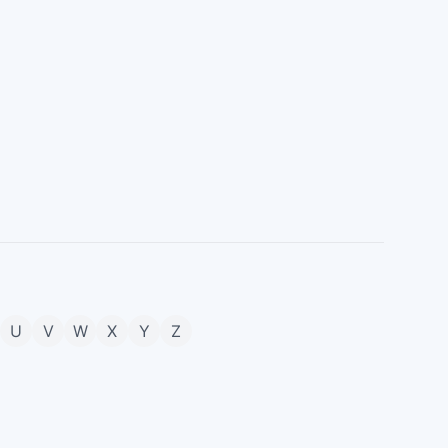
U
V
W
X
Y
Z