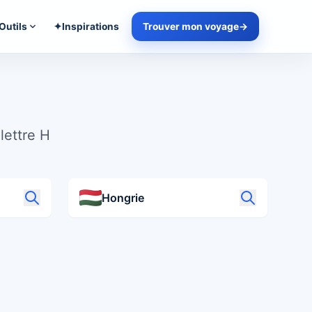
Outils
✦
Inspirations
Trouver mon voyage
→
lettre H
Hongrie