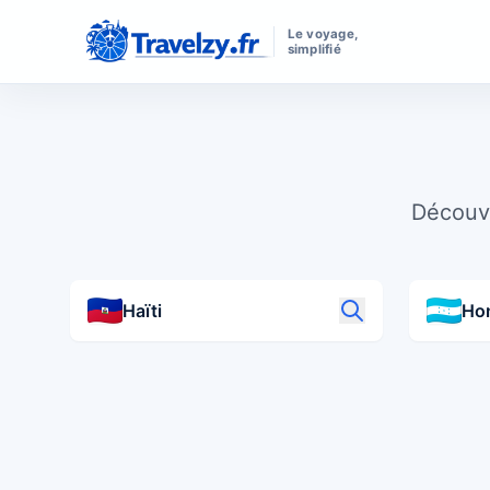
Le voyage,
simplifié
Découvr
Haïti
Ho