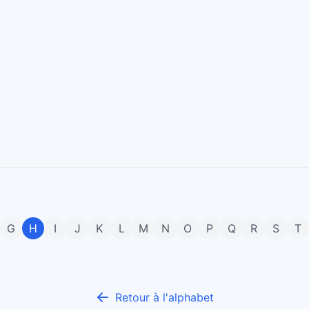
G
H
I
J
K
L
M
N
O
P
Q
R
S
T
Retour à l'alphabet