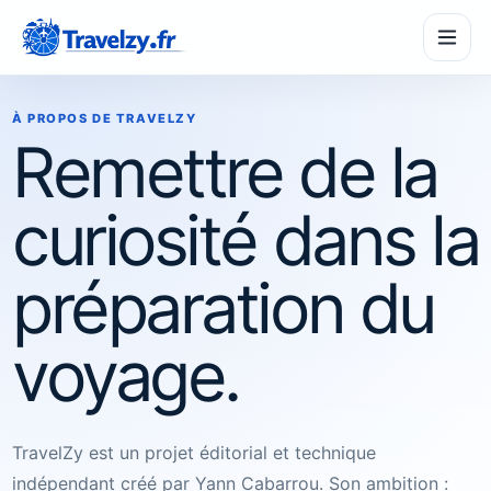
À PROPOS DE TRAVELZY
Remettre de la
curiosité dans la
SeasonPass
☀️
Partir à la bonne saison
préparation du
TripMaker
🗺️
Créer un itinéraire
voyage.
BudgetZy
€
Estimer son budget
TravelZy est un projet éditorial et technique
indépendant créé par Yann Cabarrou. Son ambition :
CompareZy