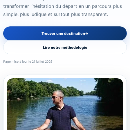
⇄
Comparer ses options
transformer l’hésitation du départ en un parcours plus
simple, plus ludique et surtout plus transparent.
PackZy
✓
Préparer sa valise
Trouver une destination
→
Équipements
▣
Lire notre méthodologie
Choisir le bon matériel
Page mise à jour le 21 juillet 2026