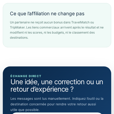
Ce que l’affiliation ne change pas
Un partenaire ne reçoit aucun bonus dans TravelMatch ou
TripMaker. Les liens commerciaux arrivent après le résultat et ne
modifient ni les scores, ni les budgets, ni le classement des
destinations.
ÉCHANGE DIRECT
Une idée, une correction ou un
retour d’expérience ?
Les messages sont lus manuellement. Indiquez l’outil ou la
destination concernée pour rendre votre retour aussi
utile que possible.