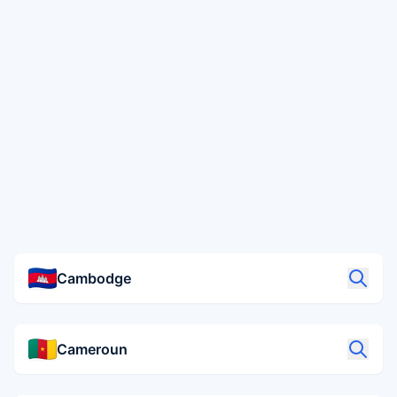
⇄
Comparer ses options
PackZy
✓
Préparer sa valise
Équipements
▣
Choisir le bon matériel
Cambodge
Cameroun