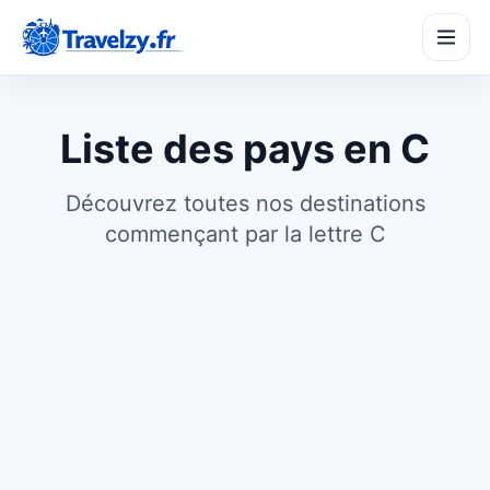
Liste des pays en C
Découvrez toutes nos destinations
commençant par la lettre C
SeasonPass
☀️
Partir à la bonne saison
TripMaker
🗺️
Créer un itinéraire
BudgetZy
€
Estimer son budget
CompareZy