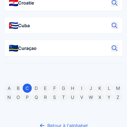
Croatie
Cuba
Curaçao
A
B
C
D
E
F
G
H
I
J
K
L
M
N
O
P
Q
R
S
T
U
V
W
X
Y
Z
Retour à l'alphabet