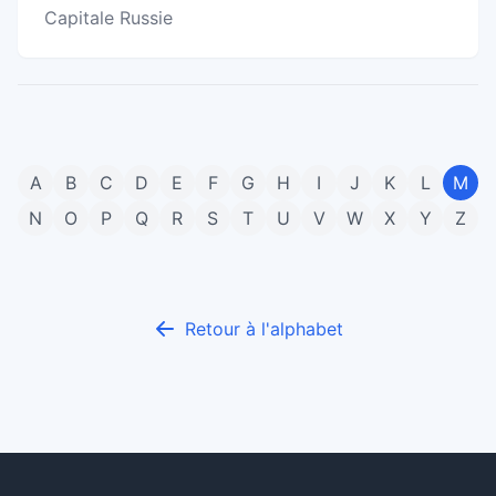
Capitale Russie
A
B
C
D
E
F
G
H
I
J
K
L
M
N
O
P
Q
R
S
T
U
V
W
X
Y
Z
Retour à l'alphabet