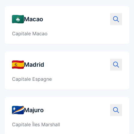
⇄
Comparer ses options
Macao
PackZy
✓
Préparer sa valise
Capitale Macao
Équipements
▣
Choisir le bon matériel
Madrid
Capitale Espagne
Majuro
Capitale Îles Marshall