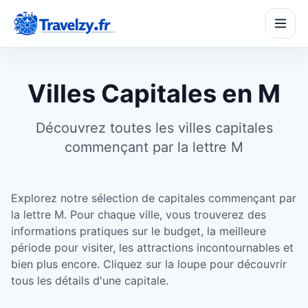
Villes Capitales en M
Découvrez toutes les villes capitales
commençant par la lettre M
SeasonPass
☀️
Partir à la bonne saison
Explorez notre sélection de capitales commençant par
TripMaker
🗺️
Créer un itinéraire
la lettre M. Pour chaque ville, vous trouverez des
informations pratiques sur le budget, la meilleure
période pour visiter, les attractions incontournables et
BudgetZy
€
bien plus encore. Cliquez sur la loupe pour découvrir
Estimer son budget
tous les détails d'une capitale.
CompareZy