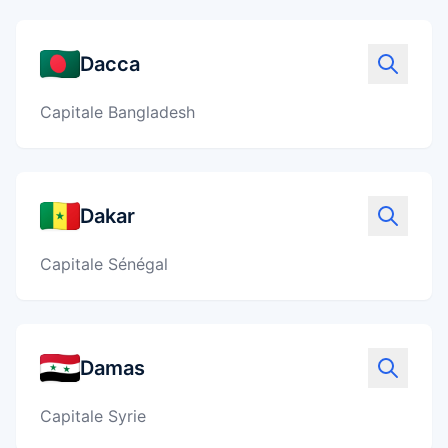
⇄
Comparer ses options
Dacca
PackZy
✓
Préparer sa valise
Capitale Bangladesh
Équipements
▣
Choisir le bon matériel
Dakar
Capitale Sénégal
Damas
Capitale Syrie