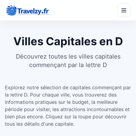
Villes Capitales en D
Découvrez toutes les villes capitales
commençant par la lettre D
SeasonPass
☀️
Partir à la bonne saison
Explorez notre sélection de capitales commençant par
TripMaker
🗺️
Créer un itinéraire
la lettre D. Pour chaque ville, vous trouverez des
informations pratiques sur le budget, la meilleure
période pour visiter, les attractions incontournables et
BudgetZy
€
bien plus encore. Cliquez sur la loupe pour découvrir
Estimer son budget
tous les détails d'une capitale.
CompareZy