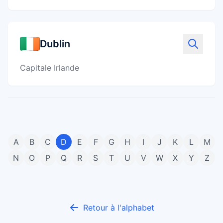
Dublin
Capitale Irlande
A
B
C
D
E
F
G
H
I
J
K
L
M
N
O
P
Q
R
S
T
U
V
W
X
Y
Z
Retour à l'alphabet