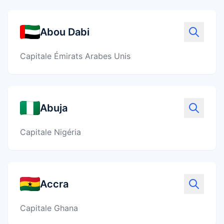
⇄
Comparer ses options
Abou Dabi
PackZy
✓
Préparer sa valise
Capitale Émirats Arabes Unis
Équipements
▣
Choisir le bon matériel
Abuja
Capitale Nigéria
Accra
Capitale Ghana