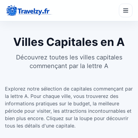
Villes Capitales en A
Découvrez toutes les villes capitales
commençant par la lettre A
SeasonPass
☀️
Partir à la bonne saison
Explorez notre sélection de capitales commençant par
TripMaker
🗺️
Créer un itinéraire
la lettre A. Pour chaque ville, vous trouverez des
informations pratiques sur le budget, la meilleure
période pour visiter, les attractions incontournables et
BudgetZy
€
bien plus encore. Cliquez sur la loupe pour découvrir
Estimer son budget
tous les détails d'une capitale.
CompareZy