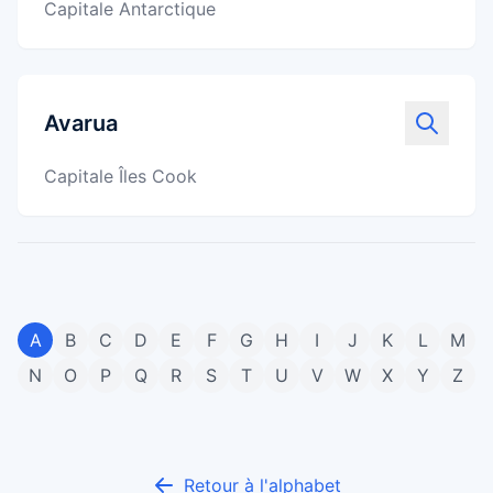
Capitale Antarctique
Avarua
Capitale Îles Cook
A
B
C
D
E
F
G
H
I
J
K
L
M
N
O
P
Q
R
S
T
U
V
W
X
Y
Z
Retour à l'alphabet