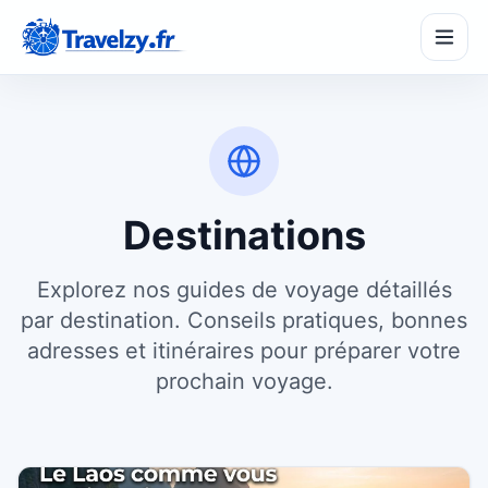
Destinations
SeasonPass
☀️
Partir à la bonne saison
Explorez nos guides de voyage détaillés
TripMaker
par destination. Conseils pratiques, bonnes
🗺️
Créer un itinéraire
adresses et itinéraires pour préparer votre
prochain voyage.
BudgetZy
€
Estimer son budget
CompareZy