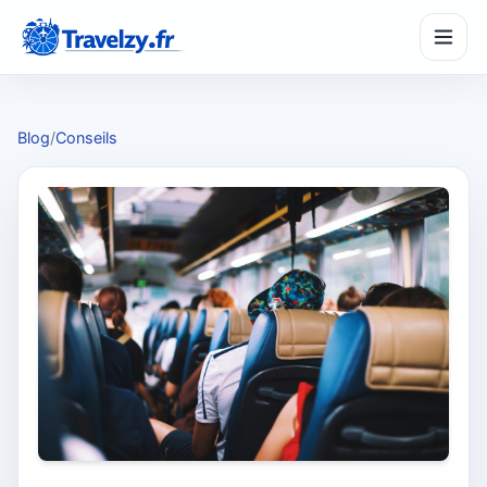
Blog
/
Conseils
SeasonPass
☀️
Partir à la bonne saison
TripMaker
🗺️
Créer un itinéraire
BudgetZy
€
Estimer son budget
CompareZy