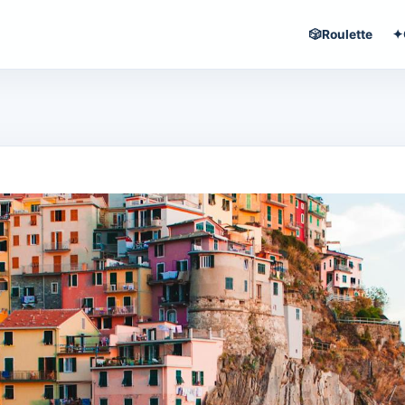
🎲
Roulette
✦