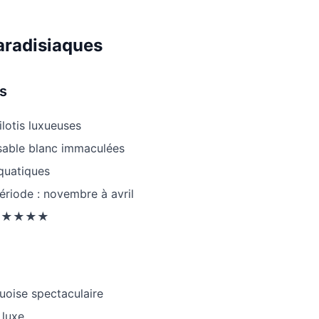
paradisiaques
s
pilotis luxueuses
sable blanc immaculées
aquatiques
ériode : novembre à avril
: ★★★★★
uoise spectaculaire
 luxe