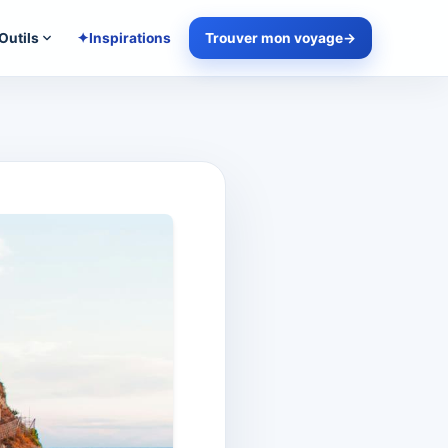
Outils
✦
Inspirations
Trouver mon voyage
→