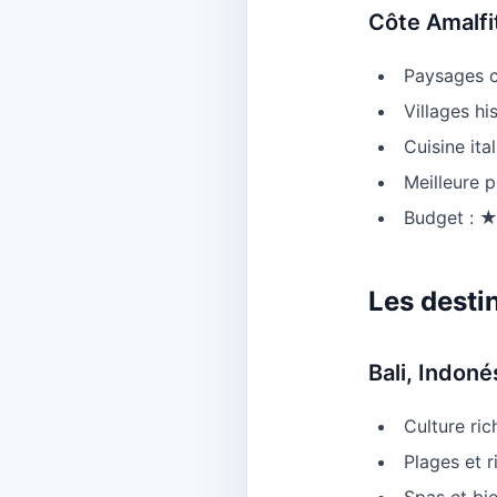
Côte Amalfit
Paysages c
Villages h
Cuisine ita
Meilleure 
Budget :
Les desti
Bali, Indoné
Culture rich
Plages et r
Spas et bi