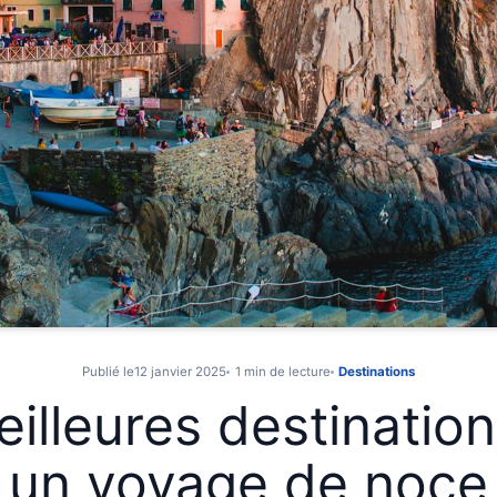
Publié le
12 janvier 2025
1 min de lecture
Destinations
illeures destinatio
un voyage de noce