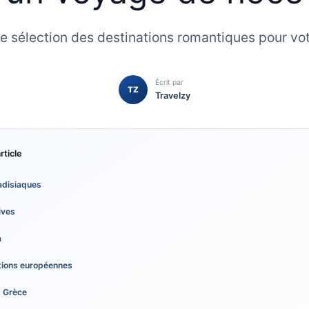
 sélection des destinations romantiques pour vot
Écrit par
TZ
Travelzy
rticle
radisiaques
ives
a
tions européennes
, Grèce