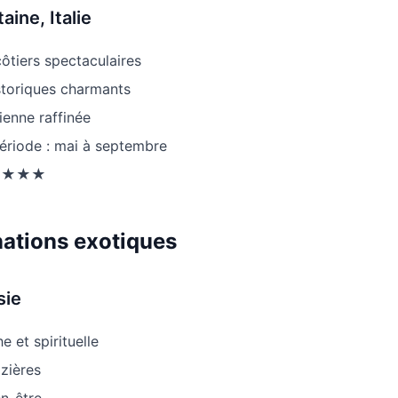
aine, Italie
ôtiers spectaculaires
istoriques charmants
lienne raffinée
période : mai à septembre
 ★★★★
nations exotiques
sie
e et spirituelle
izières
en-être