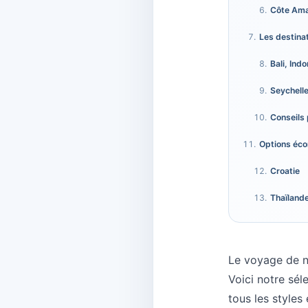
Côte Amal
Les destina
Bali, Ind
Seychell
Conseils 
Options éc
Croatie
Thaïland
Le voyage de n
Voici notre sél
tous les styles