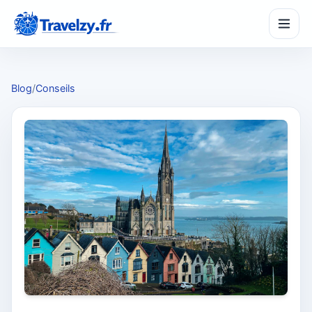
Blog
/
Conseils
SeasonPass
☀️
Partir à la bonne saison
TripMaker
🗺️
Créer un itinéraire
BudgetZy
€
Estimer son budget
CompareZy